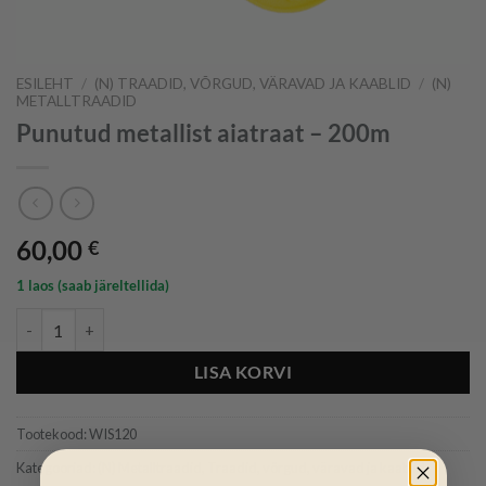
ESILEHT
/
(N) TRAADID, VÕRGUD, VÄRAVAD JA KAABLID
/
(N)
METALLTRAADID
Punutud metallist aiatraat – 200m
60,00
€
1 laos (saab järeltellida)
Punutud metallist aiatraat - 200m kogus
LISA KORVI
Tootekood:
WIS120
Kategooriad:
(N) Metalltraadid
,
Traadid, võrgud, väravad ja kaablid