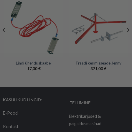
Lindi ühenduskaabel
Traadi kerimisseade Jenny
17,30
€
371,00
€
KASULIKUD LINGID:
TELLIMINE:
E-Pood
Elektrikarjused &
paigaldusmasinad
Kontakt