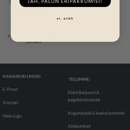
JAH, PALUN ERIPAKKUMISI!
ei, aitäh
Püsiaia spetsiaaltraat 1000m
137,00
€
KASULIKUD LINGID:
TELLIMINE:
E-Pood
Elektrikarjused &
paigaldusmasinad
Kontakt
Kogumisaiad & kaalusüsteemid
Meie Lugu
Käsipumbad
Tarnetingimused