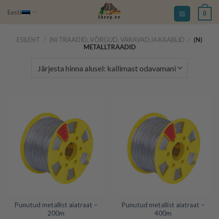
Skip
Eesti
0
to
content
ESILEHT
/
(N) TRAADID, VÕRGUD, VÄRAVAD JA KAABLID
/
(N)
METALLTRAADID
Punutud metallist aiatraat –
Punutud metallist aiatraat –
200m
400m