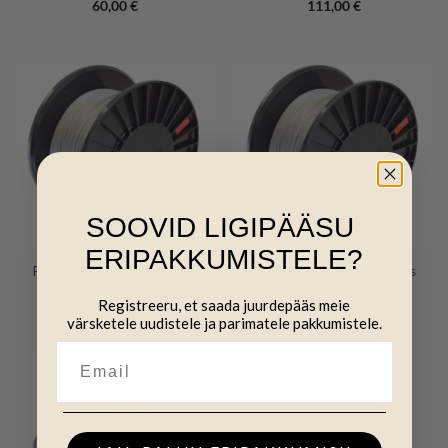
60,00
€
111,00
€
SOOVID LIGIPÄÄSU
ERIPAKKUMISTELE?
Punutud metalltraat valmis
Punutud metalltraat valmis
poolil – 400m
poolil – 600m
Registreeru, et saada juurdepääs meie
141,00
€
190,00
€
värsketele uudistele ja parimatele pakkumistele.