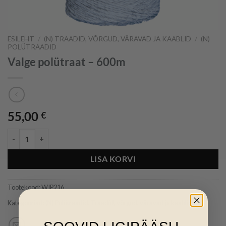
ESILEHT
/
(N) TRAADID, VÕRGUD, VÄRAVAD JA KAABLID
/
(N)
POLÜTRAADID
Valge polütraat – 600m
55,00
€
Valge polütraat - 600m kogus
LISA KORVI
Tootekood:
WIP216
Kategooriad:
(N) Polütraadid
,
Traadid, võrgud, väravad ja kaablid