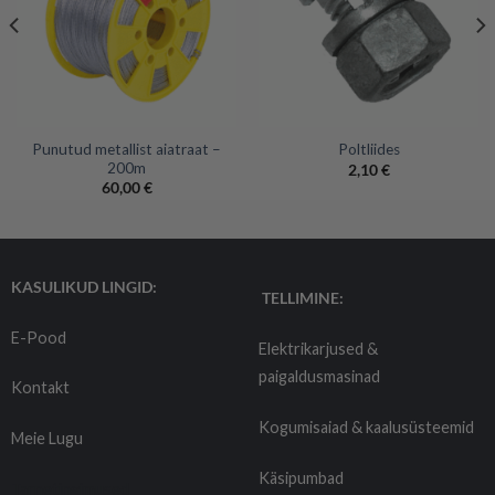
Punutud metallist aiatraat –
Poltliides
200m
2,10
€
60,00
€
KASULIKUD LINGID:
TELLIMINE:
E-Pood
Elektrikarjused &
paigaldusmasinad
Kontakt
Kogumisaiad & kaalusüsteemid
Meie Lugu
Käsipumbad
Tarnetingimused