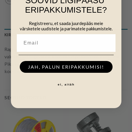
SOOVID LIGIPÄÄSU
ERIPAKKUMISTELE?
Registreeru, et saada juurdepääs meie
värsketele uudistele ja parimatele pakkumistele.
KIRJELDUS
Rappa polütraadid – 6 tugeva metallniidiga polütraadid on
valmistatud tugevatest keerutatud polüetüleen kiududest.
Pika kasutusea tagamiseks sisaldab UV kindlust tõstvaid
JAH, PALUN ERIPAKKUMISI!
koostisaineid.
ei, aitäh
SEOTUD TOOTED