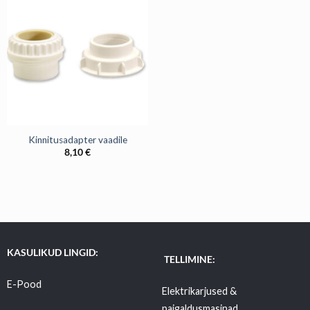
Kinnitusadapter vaadile
8,10
€
KASULIKUD LINGID:
TELLIMINE:
E-Pood
Elektrikarjused &
paigaldusmasinad