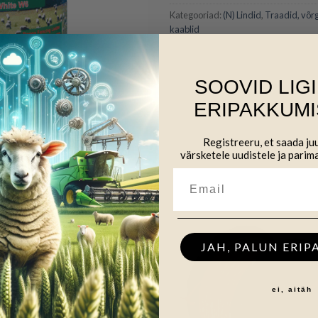
Kategooriad:
(N) Lindid
,
Traadid, võr
kaablid
SOOVID LIG
ERIPAKKUMI
Registreeru, et saada j
värsketele uudistele ja parim
JAH, PALUN ERIP
ei, aitäh