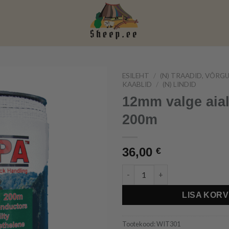
ESILEHT
/
(N) TRAADID, VÕRGU
KAABLID
/
(N) LINDID
12mm valge aial
200m
36,00
€
12mm valge aialint - 200m kog
LISA KORV
Tootekood:
WIT301