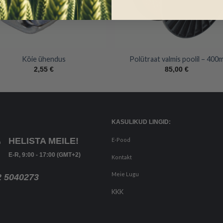
+
Köie ühendus
Polütraat valmis poolil – 400
2,55
€
85,00
€
KASULIKUD LINGID:
HELISTA MEILE!
E-Pood
E-R, 9:00 - 17:00 (GMT+2)
Kontakt
Meie Lugu
2 5040273
KKK