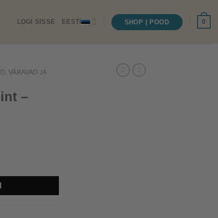
0
LOGI SISSE
EESTI
SHOP | POOD
D, VÄRAVAD JA
int –
us
I