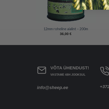
+
+
tav värav 20m
12mm roheline aialint – 200m
,00
€
36,00
€
VÕTA ÜHENDUST!
VASTAME 48H JOOKSUL
+37
info@sheep.ee