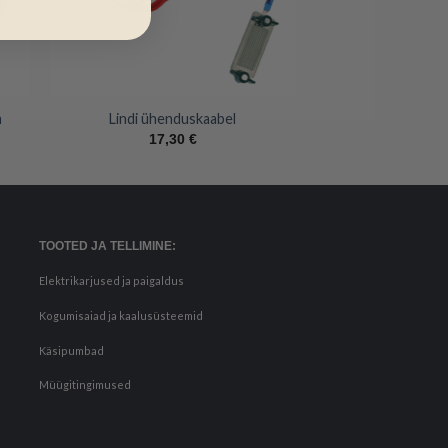
+
m
Lindi ühenduskaabel
17,30
€
TOOTED JA TELLIMINE:
Elektrikarjused ja paigaldus
Kogumisaiad ja kaalusüsteemid
Käsipumbad
Müügitingimused