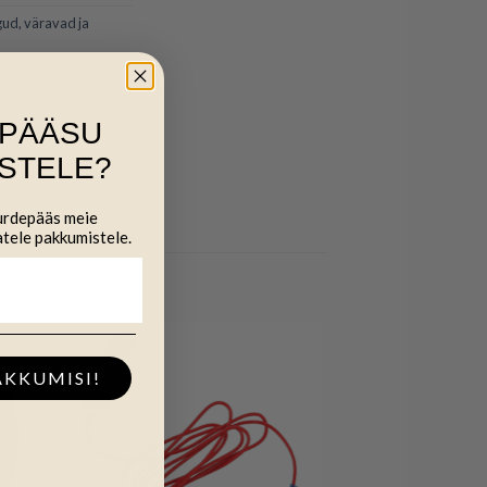
gud, väravad ja
IPÄÄSU
STELE?
uurdepääs meie
atele pakkumistele.
AKKUMISI!