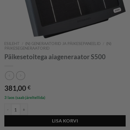
ESILEHT
/
(N) GENERAATORID JA PÄIKESEPANEELID
/
(N)
PÄIKESEGENERAATORID
Päikesetoitega aiageneraator S500
381,00
€
3 laos (saab järeltellida)
Päikesetoitega aiageneraator S500 kogus
LISA KORVI