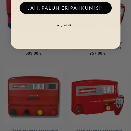
JAH, PALUN ERIPAKKUMISI!
ei, aitäh
Kahesüsteemne generaator
Kahesüsteemne generaator
SPEEDRITE 6000i
SPE6000i koos juhtpuldiga
503,00
€
757,00
€
Kahesüsteemne generaator
Kahesüsteemne generaator