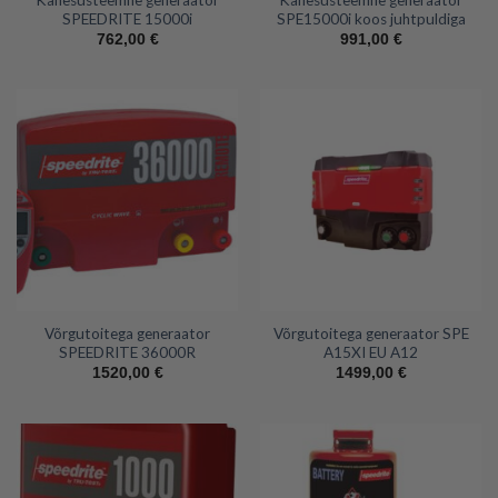
SPEEDRITE 15000i
SPE15000i koos juhtpuldiga
762,00
€
991,00
€
Võrgutoitega generaator
Võrgutoitega generaator SPE
SPEEDRITE 36000R
A15XI EU A12
1520,00
€
1499,00
€