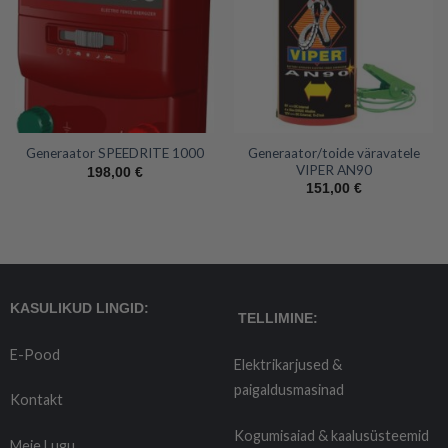
Generaator/toide väravatele
Generaator SPEEDRITE 1000
VIPER AN90
198,00
€
151,00
€
KASULIKUD LINGID:
TELLIMINE:
E-Pood
Elektrikarjused &
paigaldusmasinad
Kontakt
Kogumisaiad & kaalusüsteemid
Meie Lugu