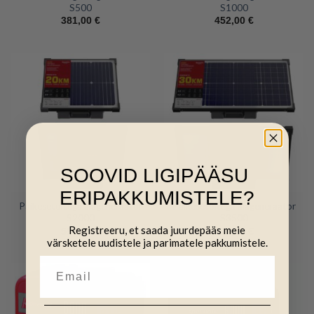
S500
S1000
381,00
€
452,00
€
SOOVID LIGIPÄÄSU
ERIPAKKUMISTELE?
Päikesetoitega aiageneraator
Päikesetoitega aiageneraator
S2000
S3500
Registreeru, et saada juurdepääs meie
554,00
€
762,00
€
värsketele uudistele ja parimatele pakkumistele.