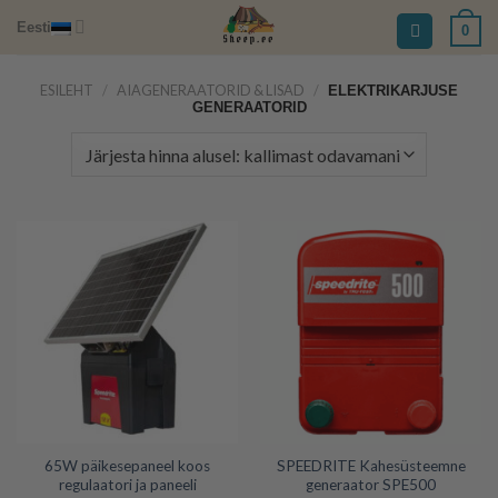
Skip
Eesti
0
to
content
ESILEHT
/
AIAGENERAATORID & LISAD
/
ELEKTRIKARJUSE
GENERAATORID
65W päikesepaneel koos
SPEEDRITE Kahesüsteemne
regulaatori ja paneeli
generaator SPE500