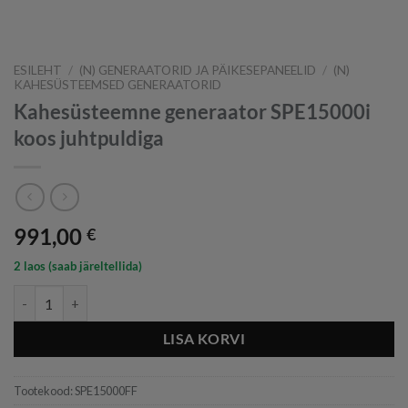
ESILEHT
/
(N) GENERAATORID JA PÄIKESEPANEELID
/
(N)
KAHESÜSTEEMSED GENERAATORID
Kahesüsteemne generaator SPE15000i
koos juhtpuldiga
991,00
€
2 laos (saab järeltellida)
Kahesüsteemne generaator SPE15000i koos juhtpuldiga kogus
LISA KORVI
Tootekood:
SPE15000FF