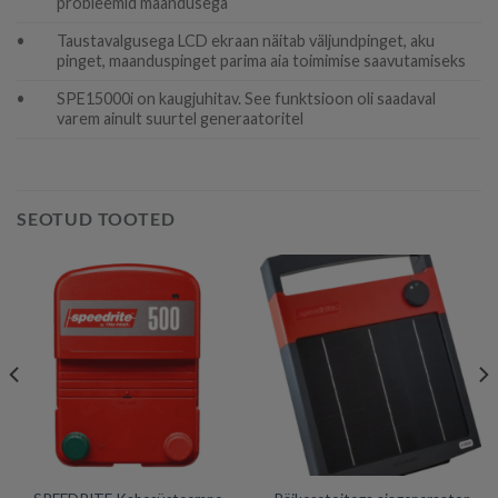
probleemid maandusega
•
Taustavalgusega LCD ekraan näitab väljundpinget, aku
pinget, maanduspinget parima aia toimimise saavutamiseks
•
SPE15000i on kaugjuhitav. See funktsioon oli saadaval
varem ainult suurtel generaatoritel
SEOTUD TOOTED