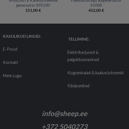
SPEEDRITE Kahesüsteemne
Päikesetoitega aiageneraator
generaator SPE500
S1000
151,00
€
452,00
€
KASULIKUD LINGID:
TELLIMINE:
E-Pood
Elektrikarjused &
paigaldusmasinad
Kontakt
Kogumisaiad & kaalusüsteemid
Meie Lugu
Käsipumbad
Tarnetingimused
info@sheep.ee
+372 5040273