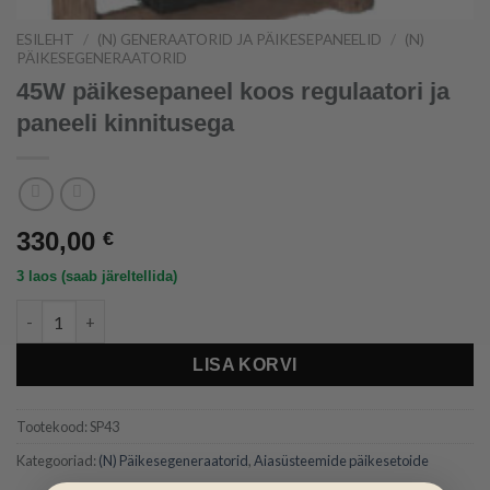
ESILEHT
/
(N) GENERAATORID JA PÄIKESEPANEELID
/
(N)
PÄIKESEGENERAATORID
45W päikesepaneel koos regulaatori ja
paneeli kinnitusega
330,00
€
3 laos (saab järeltellida)
45W päikesepaneel koos regulaatori ja paneeli kinnitusega ko
LISA KORVI
Tootekood:
SP43
Kategooriad:
(N) Päikesegeneraatorid
,
Aiasüsteemide päikesetoide