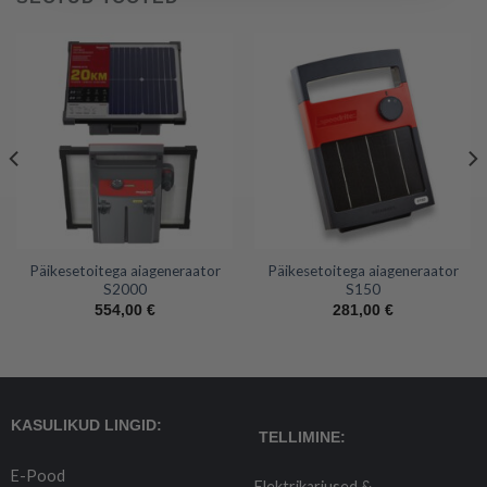
Päikesetoitega aiageneraator
Päikesetoitega aiageneraator
S2000
S150
554,00
€
281,00
€
KASULIKUD LINGID:
TELLIMINE:
E-Pood
Elektrikarjused &