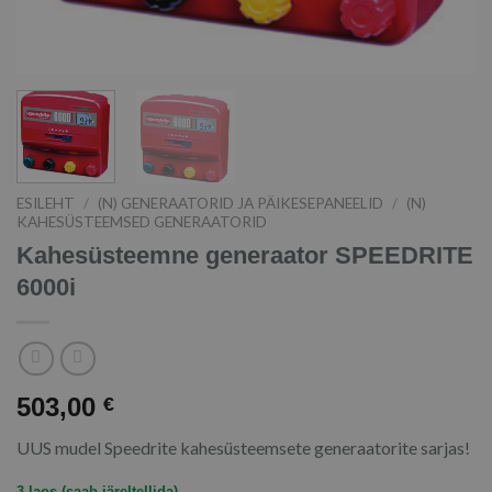
ESILEHT
/
(N) GENERAATORID JA PÄIKESEPANEELID
/
(N)
KAHESÜSTEEMSED GENERAATORID
Kahesüsteemne generaator SPEEDRITE
6000i
503,00
€
UUS mudel Speedrite kahesüsteemsete generaatorite sarjas!
3 laos (saab järeltellida)