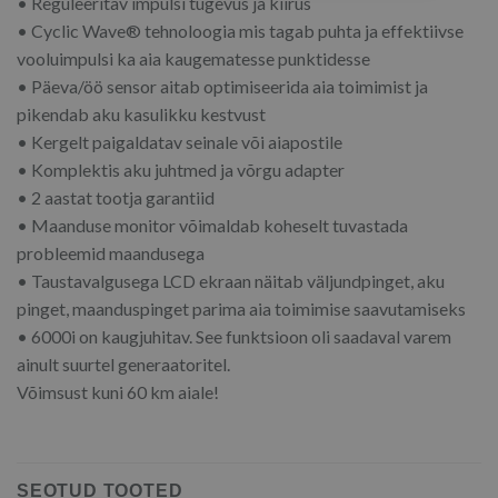
• Reguleeritav impulsi tugevus ja kiirus
• Cyclic Wave® tehnoloogia mis tagab puhta ja effektiivse
vooluimpulsi ka aia kaugematesse punktidesse
• Päeva/öö sensor aitab optimiseerida aia toimimist ja
pikendab aku kasulikku kestvust
• Kergelt paigaldatav seinale või aiapostile
• Komplektis aku juhtmed ja võrgu adapter
• 2 aastat tootja garantiid
• Maanduse monitor võimaldab koheselt tuvastada
probleemid maandusega
• Taustavalgusega LCD ekraan näitab väljundpinget, aku
pinget, maanduspinget parima aia toimimise saavutamiseks
• 6000i on kaugjuhitav. See funktsioon oli saadaval varem
ainult suurtel generaatoritel.
Võimsust kuni 60 km aiale!
SEOTUD TOOTED