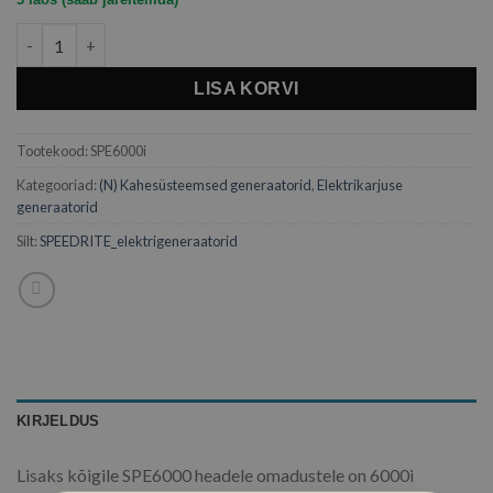
Kahesüsteemne generaator SPEEDRITE 6000i kogus
LISA KORVI
Tootekood:
SPE6000i
Kategooriad:
(N) Kahesüsteemsed generaatorid
,
Elektrikarjuse
generaatorid
Silt:
SPEEDRITE_elektrigeneraatorid
KIRJELDUS
Lisaks kõigile SPE6000 headele omadustele on 6000i