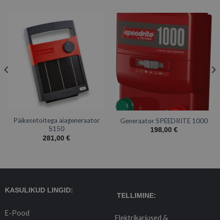
Päikesetoitega aiageneraator
Generaator SPEEDRITE 1000
S150
198,00
€
281,00
€
KASULIKUD LINGID:
TELLIMINE:
E-Pood
Elektrikarjused &