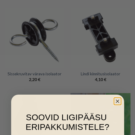
Sissekruvitav värava isolaator
Lindi kinnitusisolaator
2,20
€
4,10
€
SOOVID LIGIPÄÄSU
ERIPAKKUMISTELE?