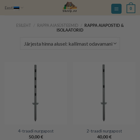
Skip
Eesti
0
to
content
ESILEHT
/
RAPPA AIASÜSTEEMID
/
RAPPA AIAPOSTID &
ISOLAATORID
4-traadi nurgapost
2-traadi nurgapost
50,00
€
40,00
€