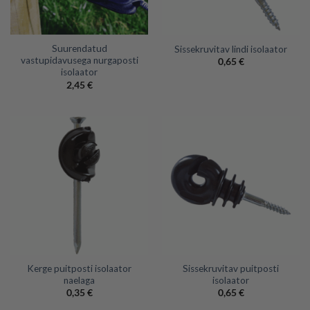
Suurendatud
Sissekruvitav lindi isolaator
vastupidavusega nurgaposti
0,65
€
isolaator
2,45
€
Kerge puitposti isolaator
Sissekruvitav puitposti
naelaga
isolaator
0,35
€
0,65
€