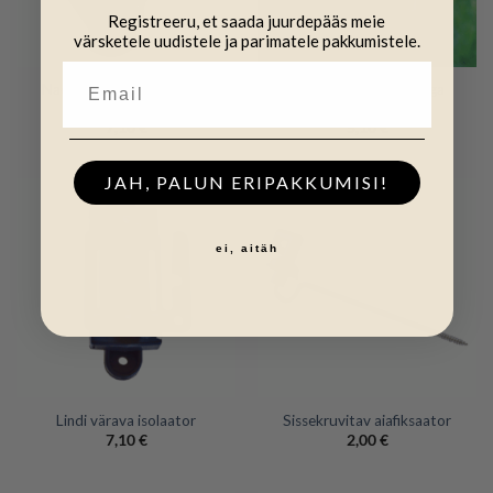
Registreeru, et saada juurdepääs meie
värsketele uudistele ja parimatele pakkumistele.
Naelaga kinnitatav värava
Suure vastupidavusega
isolaator
värava isolaator
7,10
€
5,10
€
JAH, PALUN ERIPAKKUMISI!
ei, aitäh
Lindi värava isolaator
Sissekruvitav aiafiksaator
7,10
€
2,00
€