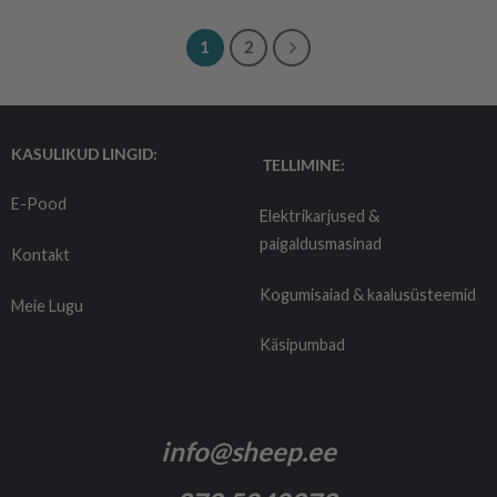
1
2
KASULIKUD LINGID:
TELLIMINE:
E-Pood
Elektrikarjused &
paigaldusmasinad
Kontakt
Kogumisaiad & kaalusüsteemid
Meie Lugu
Käsipumbad
Tarnetingimused
info@sheep.ee