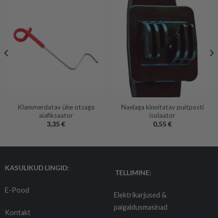
Klammerdatav ühe otsaga
Naelaga kinnitatav puitposti
aiafiksaator
isolaator
3,35
€
0,55
€
KASULIKUD LINGID:
TELLIMINE:
E-Pood
Elektrikarjused &
paigaldusmasinad
Kontakt