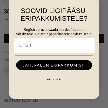
SOOVID LIGIPÄÄSU
38,00
€
ERIPAKKUMISTELE?
Saadaval järeltellimisel
Nurgaposti isolaator - 25 tk kogus
Registreeru, et saada juurdepääs meie
värsketele uudistele ja parimatele pakkumistele.
LISA KORVI
Tootekood:
INA216
Kategooriad:
(N) Isolaatorid
,
Isolaatorid
JAH, PALUN ERIPAKKUMISI!
ei, aitäh
SEOTUD TOOTED