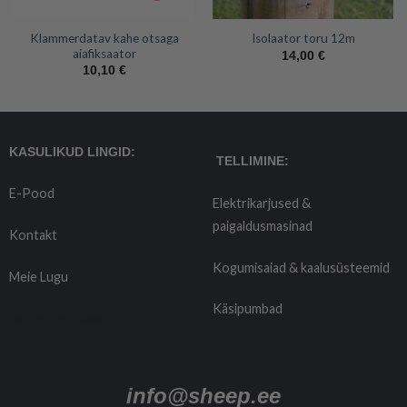
Klammerdatav kahe otsaga
Isolaator toru 12m
aiafiksaator
14,00
€
10,10
€
KASULIKUD LINGID:
TELLIMINE:
E-Pood
Elektrikarjused &
paigaldusmasinad
Kontakt
Kogumisaiad & kaalusüsteemid
Meie Lugu
Käsipumbad
Tarnetingimused
info@sheep.ee