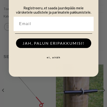
Registreeru, et saada juurdepääs meie
Tootekood:
INW325
värsketele uudistele ja parimatele pakkumistele.
Kategooriad:
(N) Isolaatorid
,
Isolaatorid
JAH, PALUN ERIPAKKUMISI!
SEOTUD TOOTED
ei, aitäh