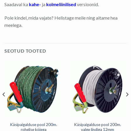
Saadaval ka
kahe-
ja
kolmeliinilised
versioonid.
Pole kindel, mida vajate? Helistage meile ning aitame hea
meelega.
SEOTUD TOOTED
Käsipaigalduse pool 200m.
Käsipaigalduse pool 200m.
rohelise köiega
valge lindiga 12mm