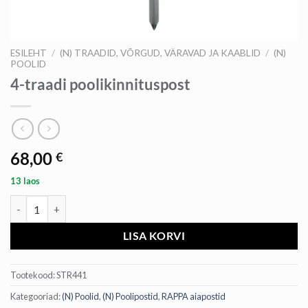
ESILEHT
/
(N) TRAADID, VÕRGUD, VÄRAVAD JA KAABLID
/
(N)
POOLID
4-traadi poolikinnituspost
68,00
€
13 laos
4-traadi poolikinnituspost kogus
LISA KORVI
Tootekood:
STR441
Kategooriad:
(N) Poolid
,
(N) Poolipostid
,
RAPPA aiapostid