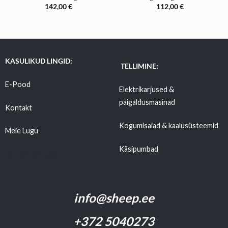
142,00
€
112,00
€
KASULIKUD LINGID:
TELLIMINE:
E-Pood
Elektrikarjused &
paigaldusmasinad
Kontakt
Kogumisaiad & kaalusüsteemid
Meie Lugu
Käsipumbad
Tarnetingimused
info@sheep.ee
+372 5040273