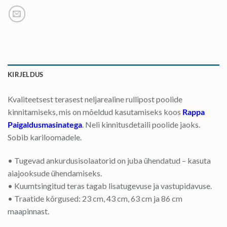
KIRJELDUS
Kvaliteetsest terasest neljarealine rullipost poolide
kinnitamiseks, mis on mõeldud kasutamiseks koos
Rappa
Paigaldusmasinatega
. Neli kinnitusdetaili poolide jaoks.
Sobib kariloomadele.
• Tugevad ankurdusisolaatorid on juba ühendatud – kasuta
aiajooksude ühendamiseks.
• Kuumtsingitud teras tagab lisatugevuse ja vastupidavuse.
• Traatide kõrgused: 23 cm, 43 cm, 63 cm ja 86 cm
maapinnast.