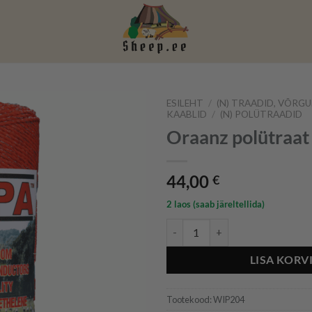
ESILEHT
/
(N) TRAADID, VÕRGU
KAABLID
/
(N) POLÜTRAADID
Oraanz polütraa
44,00
€
2 laos (saab järeltellida)
Oraanz polütraat - 400m kogus
LISA KORV
Tootekood:
WIP204