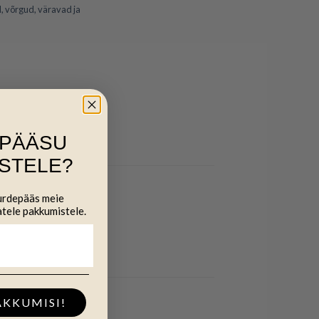
, võrgud, väravad ja
IPÄÄSU
STELE?
uurdepääs meie
atele pakkumistele.
dudest.
AKKUMISI!