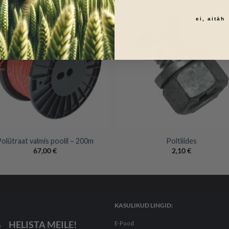
ei, aitäh
+
olütraat valmis poolil – 200m
Poltliides
67,00
€
2,10
€
KASULIKUD LINGID:
HELISTA MEILE!
E-Pood