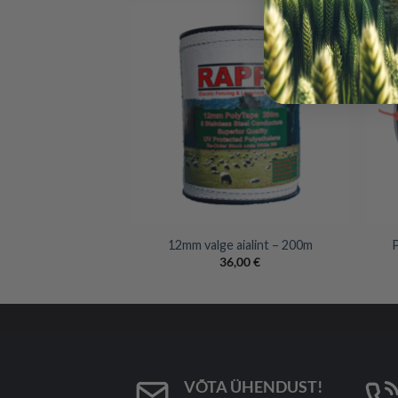
+
+
traat – 600m
12mm valge aialint – 200m
P
,00
€
36,00
€
VÕTA ÜHENDUST!