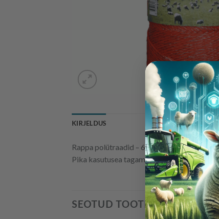
KIRJELDUS
Rappa polütraadid – 6 tugeva metallniidiga 
Pika kasutusea tagamiseks sisaldab UV kindl
SEOTUD TOOTED