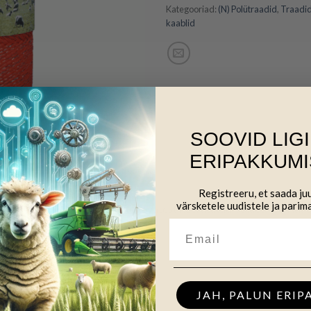
Kategooriad:
(N) Polütraadid
,
Traadid
kaablid
SOOVID LIG
ERIPAKKUMI
Registreeru, et saada j
värsketele uudistele ja parim
polütraadid on valmistatud tugevatest keerutatud polüetüleen kiu
ust tõstvaid koostisaineid.
JAH, PALUN ERIP