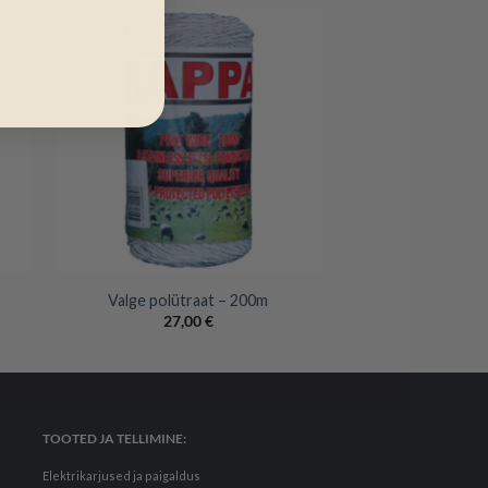
+
Valge polütraat – 200m
27,00
€
TOOTED JA TELLIMINE:
Elektrikarjused ja paigaldus