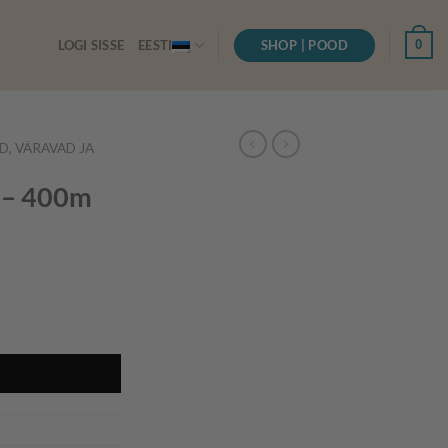
SHOP | POOD
0
LOGI SISSE
EESTI
D, VÄRAVAD JA
t – 400m
I