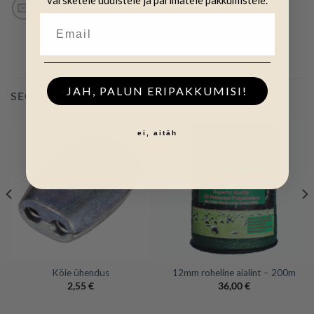
värsketele uudistele ja parimatele pakkumistele.
JAH, PALUN ERIPAKKUMISI!
SEOTUD TOOTED
ei, aitäh
Köie ühendus
12mm roheline aialint – 200m
2,55
€
36,00
€