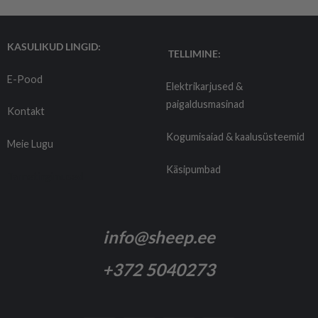
KASULIKUD LINGID:
TELLIMINE:
E-Pood
Elektrikarjused &
paigaldusmasinad
Kontakt
Kogumisaiad & kaalusüsteemid
Meie Lugu
Käsipumbad
Tarnetingimused
info@sheep.ee
+372 5040273