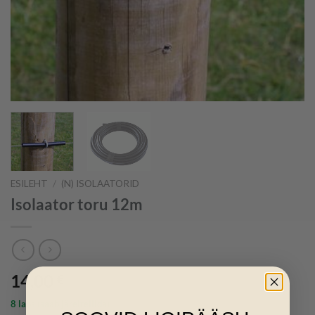
ESILEHT
/
(N) ISOLAATORID
Isolaator toru 12m
14,00
€
8 laos (saab järeltellida)