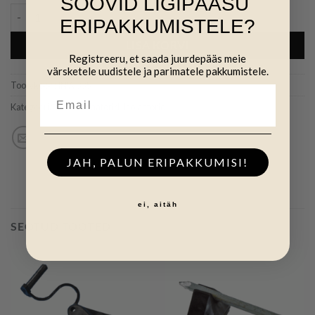
SOOVID LIGIPÄÄSU
Isolaator toru 12m kogus
ERIPAKKUMISTELE?
LISA KORVI
Registreeru, et saada juurdepääs meie
värsketele uudistele ja parimatele pakkumistele.
Tootekood:
INW335
Kategooriad:
(N) Isolaatorid
,
Isolaatorid
JAH, PALUN ERIPAKKUMISI!
ei, aitäh
SEOTUD TOOTED