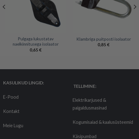
Pulgaga lukustatav
Klambriga puitposti isolaator
naelkinnitusega isolaator
0,85
€
0,65
€
KASULIKUD LINGID:
TELLIMINE:
E-Pood
Elektrikarjused &
paigaldusmasinad
Kontakt
Kogumisaiad & kaalusüsteemid
Meie Lugu
Käsipumbad