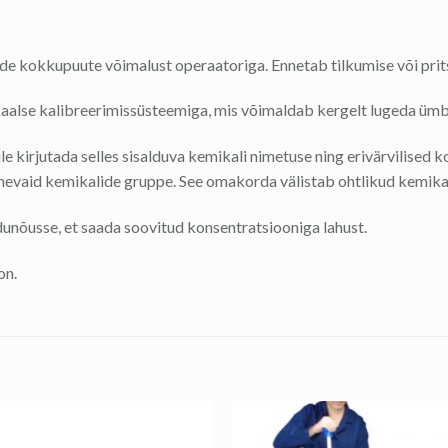
de kokkupuute võimalust operaatoriga. Ennetab tilkumise või prit
aalse kalibreerimissüsteemiga, mis võimaldab kergelt lugeda üm
kirjutada selles sisalduva kemikali nimetuse ning erivärvilised ko
rinevaid kemikalide gruppe. See omakorda välistab ohtlikud kemik
dunõusse, et saada soovitud konsentratsiooniga lahust.
on.