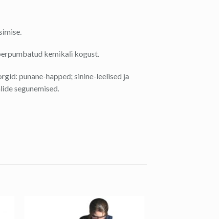
simise.
berpumbatud kemikali kogust.
rgid: punane-happed; sinine-leelised ja
alide segunemised.