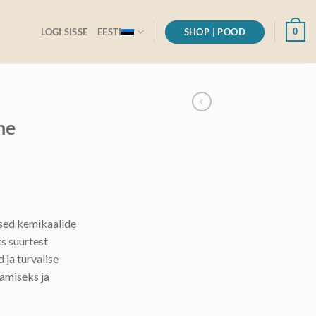
SHOP | POOD
0
LOGI SISSE
EESTI
ne
sed kemikaalide
s suurtest
 ja turvalise
amiseks ja