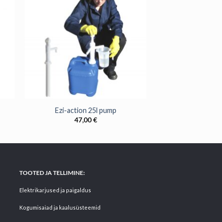
+
Ezi-action 25l pump
47,00
€
TOOTED JA TELLIMINE:
Elektrikarjused ja paigaldus
Kogumisaiad ja kaalusüsteemid