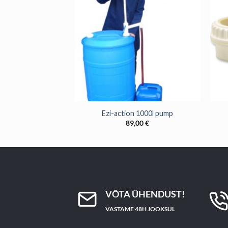
+
+
on 60l pump
Ezi-action 1000l pump
,00
€
89,00
€
VÕTA ÜHENDUST!
VASTAME 48H JOOKSUL