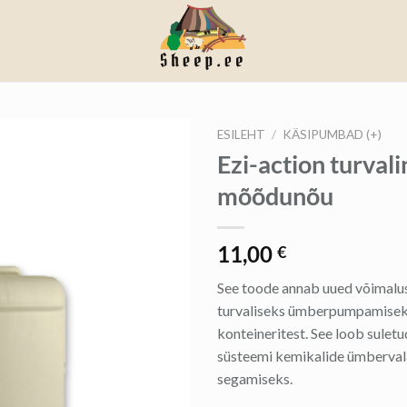
ESILEHT
/
KÄSIPUMBAD (+)
Ezi-action turvali
mõõdunõu
11,00
€
See toode annab uued võimalu
turvaliseks ümberpumpamisek
konteineritest. See loob suletud
süsteemi kemikalide ümberval
segamiseks.