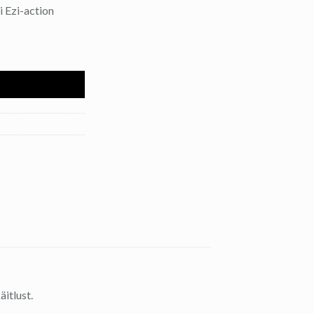
 Ezi-action
I
itlust.