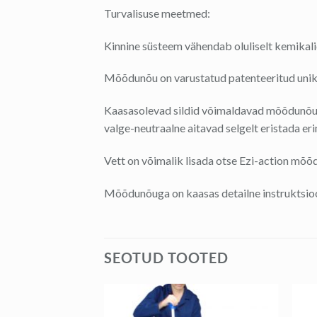
Turvalisuse meetmed:
Kinnine süsteem vähendab oluliselt kemikali
Mõõdunõu on varustatud patenteeritud unik
Kaasasolevad sildid võimaldavad mõõdunõule 
valge-neutraalne aitavad selgelt eristada e
Vett on võimalik lisada otse Ezi-action mõõ
Mõõdunõuga on kaasas detailne instruktsio
SEOTUD TOOTED