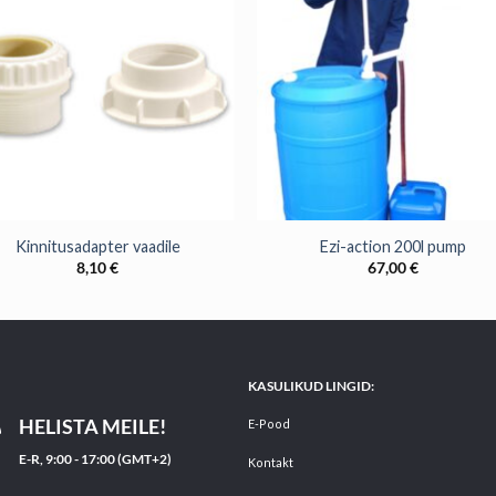
+
Kinnitusadapter vaadile
Ezi-action 200l pump
8,10
€
67,00
€
KASULIKUD LINGID:
HELISTA MEILE!
E-Pood
E-R, 9:00 - 17:00 (GMT+2)
Kontakt