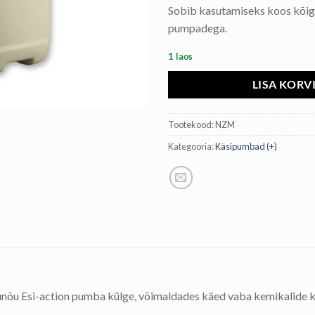
Sobib kasutamiseks koos kõigi
pumpadega.
1 laos
LISA KORV
Tootekood:
NZM
Kategooria:
Käsipumbad (+)
unõu Esi-action pumba külge, võimaldades käed vaba kemikalide kä