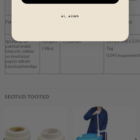
1/2
inches)
ei, aitäh
Pakend
Pumba
Pumpasid kastis
Kasti mõõdud
kaal
Iga pump on
400gms
15 pumps
1170 x 300 x 27
pakitud eraldi
(.9lbs)
7kg
kilekotti, millele
0.095 kuupmeetri
on kinnitatud
papist etikett
kasutusjuhendiga
SEOTUD TOOTED