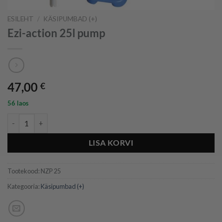
ESILEHT
/
KÄSIPUMBAD (+)
Ezi-action 25l pump
47,00
€
56 laos
Ezi-action 25l pump kogus
LISA KORVI
Tootekood:
NZP 25
Kategooria:
Käsipumbad (+)