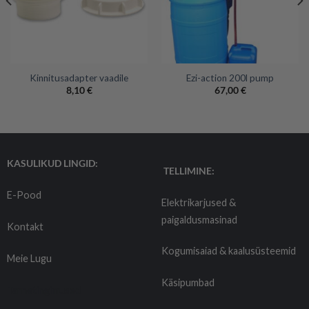
Kinnitusadapter vaadile
Ezi-action 200l pump
8,10
€
67,00
€
KASULIKUD LINGID:
TELLIMINE:
E-Pood
Elektrikarjused &
paigaldusmasinad
Kontakt
Kogumisaiad & kaalusüsteemid
Meie Lugu
Käsipumbad
Tarnetingimused