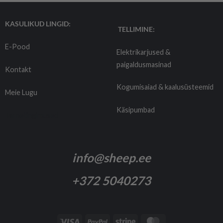
KASULIKUD LINGID:
TELLIMINE:
E-Pood
Elektrikarjused &
paigaldusmasinad
Kontakt
Kogumisaiad & kaalusüsteemid
Meie Lugu
Käsipumbad
Tarnetingimused
info@sheep.ee
+372 5040273