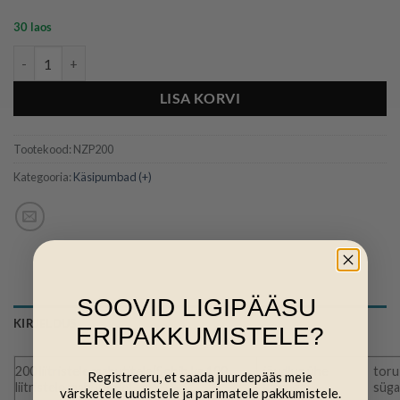
30 laos
Ezi-action 200l pump kogus
LISA KORVI
Tootekood:
NZP200
Kategooria:
Käsipumbad (+)
SOOVID LIGIPÄÄSU
KIRJELDUS
ERIPAKKUMISTELE?
200 liitristele mahutitele(Sobib ka 100
jõudlus ühe
toru
Registreeru, et saada juurdepääs meie
liitristele mahutitele)
käiguga:
süg
värsketele uudistele ja parimatele pakkumistele.