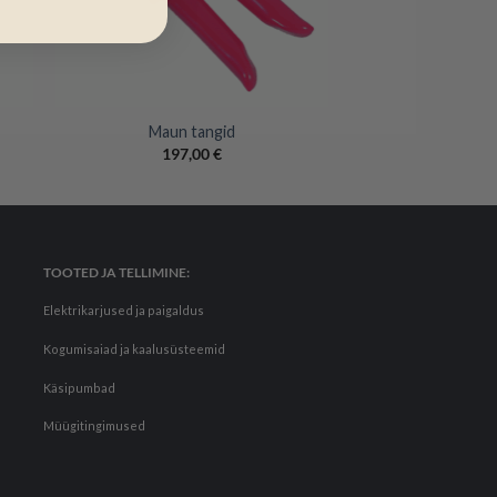
+
Maun tangid
197,00
€
TOOTED JA TELLIMINE:
Elektrikarjused ja paigaldus
Kogumisaiad ja kaalusüsteemid
Käsipumbad
Müügitingimused