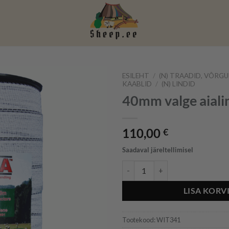
ESILEHT
/
(N) TRAADID, VÕRGU
KAABLID
/
(N) LINDID
40mm valge aiali
110,00
€
Saadaval järeltellimisel
40mm valge aialint - 200m kogus
LISA KORV
Tootekood:
WIT341