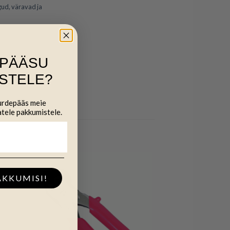
gud, väravad ja
IPÄÄSU
STELE?
uurdepääs meie
atele pakkumistele.
AKKUMISI!