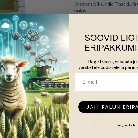
Kategooriad:
(N) Lindid
,
Traadid, võr
kaablid
SOOVID LIG
ERIPAKKUMI
Registreeru, et saada j
värsketele uudistele ja parim
JAH, PALUN ERIP
ei, aitäh