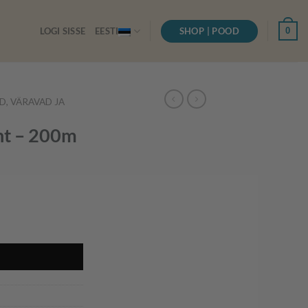
SHOP | POOD
0
LOGI SISSE
EESTI
D, VÄRAVAD JA
nt – 200m
I