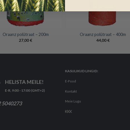
+
Oraanz polütraat – 200m
Oraanz polütraat – 400m
27,00
€
44,00
€
KASULIKUD LINGID:
HELISTA MEILE!
E-Pood
E-R, 9:00 - 17:00 (GMT+2)
Kontakt
Meie Lugu
 5040273
KKK