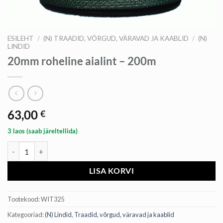
ESILEHT
/
(N) TRAADID, VÕRGUD, VÄRAVAD JA KAABLID
/
(N)
LINDID
20mm roheline aialint – 200m
63,00
€
3 laos (saab järeltellida)
20mm roheline aialint - 200m kogus
LISA KORVI
Tootekood:
WIT325
Kategooriad:
(N) Lindid
,
Traadid, võrgud, väravad ja kaablid