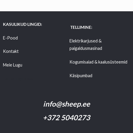
KASULIKUD LINGID:
TELLIMINE:
E-Pood
Elektrikarjused &
paigaldusmasinad
Kontakt
Kogumisaiad & kaalusüsteemid
Meie Lugu
Käsipumbad
Tarnetingimused
info@sheep.ee
+372 5040273