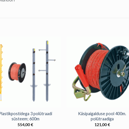
+
Plastikpostidega 3 polütraadi
Käsipaigalduse pool 400m.
süsteem; 600m
polütraadiga
554,00
€
121,00
€