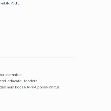
dmed
,
(N) Poolid
,
 purunematud.
atel odavatel toodetel.
aldab neid koos RAPPA poolikinnitus