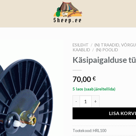
ESILEHT
/
(N) TRAADID, VÕRGU
KAABLID
/
(N) POOLID
Käsipaigalduse tü
70,00
€
5 laos (saab järeltellida)
Käsipaigalduse tühi pool kogus
LISA KORV
Tootekood:
HRL100