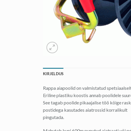
KIRJELDUS
Rappa aiapoolid on valmistatud spetsiaalsel
Eriline plastiku koostis annab poolidele su
See tagab poolide pikaajalise töö kõige ra
postidega kasutades aiatrossid korralikult
pingutada.
Mahutab kuni 600m punutud aiatraati või p