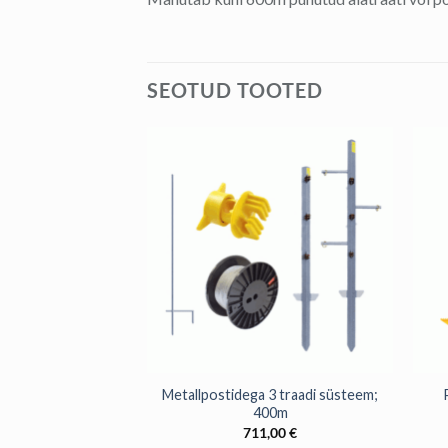
SEOTUD TOOTED
+
+
pool 400m. punutud
Metallpostidega 3 traadi süsteem;
traadiga
400m
,00
€
711,00
€