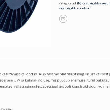
Kategooriad:
(N) Käsipaigaldus sea
Käsipaigaldusseadmed
t kasutamiseks loodud ABS taseme plastikust ning on praktiliselt
urepärase UV- ja külmakindluse, mis puudub enamusel turul pakutav
skemates välistingimustes. Spetsiaalne pooli konstruktsioon võim
olünööri