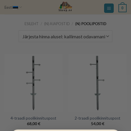
Skip
Eesti
0
to
content
ESILEHT
/
(N) AIAPOSTID
/
(N) POOLIPOSTID
4-traadi poolikinnituspost
2-traadi poolikinnituspost
68,00
€
54,00
€