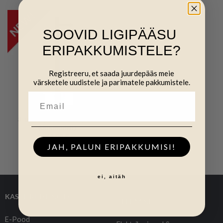
SOOVID LIGIPÄÄSU
ERIPAKKUMISTELE?
Registreeru, et saada juurdepääs meie
värsketele uudistele ja parimatele pakkumistele.
3-traadi poolikinnituspost
(Uus mudel!)
63,00
€
JAH, PALUN ERIPAKKUMISI!
ei, aitäh
KASULIKUD LINGID:
TELLIMINE:
E-Pood