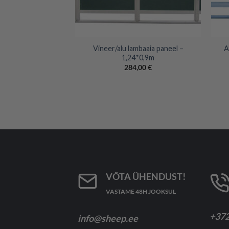
+
+
Vineer/alu lambaaia paneel –
A
1,24*0,9m
284,00
€
VÕTA ÜHENDUST!
VASTAME 48H JOOKSUL
+372
info@sheep.ee