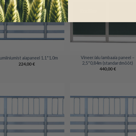
+
Vineer/alu lambaaia paneel –
umiiniumist aiapaneel 1.1*1.0m
2,5*0,84m (standardmõõt)
224,00
€
440,00
€