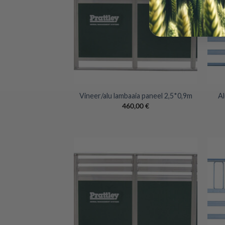
+
+
Vineer/alu lambaaia paneel 2,5*0,9m
Al
460,00
€