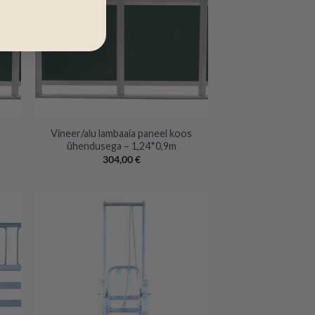
+
Vineer/alu lambaaia paneel koos
ühendusega – 1,24*0,9m
304,00
€