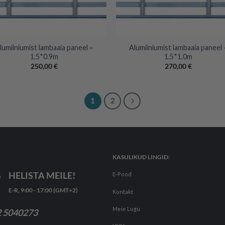
+
lumiiniumist lambaaia paneel –
Alumiiniumist lambaaia paneel 
1.5*0.9m
1.5*1.0m
250,00
€
270,00
€
1
2
KASULIKUD LINGID:
HELISTA MEILE!
E-Pood
E-R, 9:00 - 17:00 (GMT+2)
Kontakt
Meie Lugu
 5040273