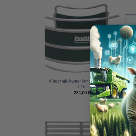
+
+
Vineer/alu kumer lambaaia paneel –
1,1m
281,00
€