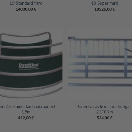
10′ Standard Yard
10′ Super Yard
14030,00
€
18526,00
€
+
eer/alu kumer lambaaia paneel –
Paneelvärav koos postidega 
1.9m
2.1*0.9m
412,00
€
524,00
€