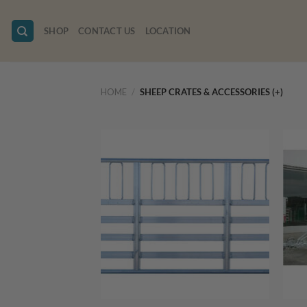
Skip
to
SHOP
CONTACT US
LOCATION
content
HOME
/
SHEEP CRATES & ACCESSORIES (+)
+
+