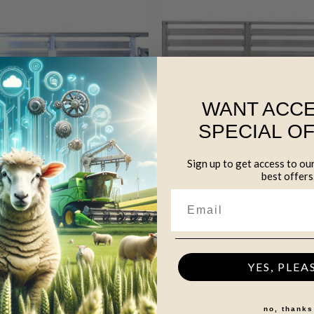
OUT OF STOCK
WANT ACCE
SPECIAL O
+
Sign up to get access to ou
best offers
Viineer/alu lambaaia paneel,
Vineer/alu lambaaia paneel –
väravaga (paremakäeline) –
2,5*1,0m
2,5*0,9m
501,00
€
635,00
€
YES, PLEA
no, thanks