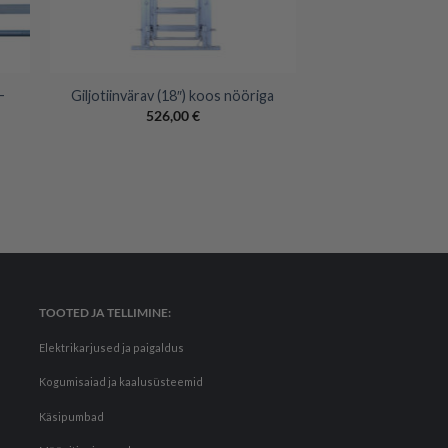
+
–
Giljotiinvärav (18″) koos nööriga
526,00
€
TOOTED JA TELLIMINE:
Elektrikarjused ja paigaldus
Kogumisaiad ja kaalusüsteemid
Käsipumbad