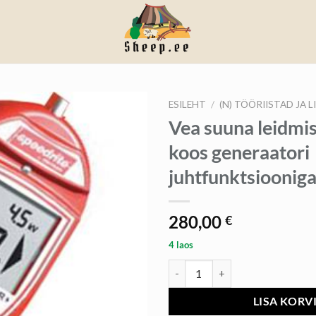
ESILEHT
/
(N) TÖÖRIISTAD JA L
Vea suuna leidmi
koos generaatori
juhtfunktsioonig
280,00
€
4 laos
Vea suuna leidmise seade koos ge
LISA KORV