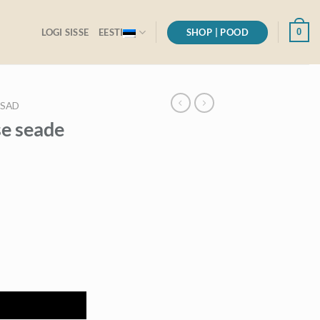
SHOP | POOD
0
LOGI SISSE
EESTI
ISAD
se seade
a
neraatori juhtfunktsiooniga kogus
I