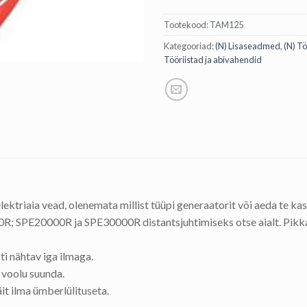
Tootekood:
TAM125
Kategooriad:
(N) Lisaseadmed
,
(N) Tö
Tööriistad ja abivahendid
 elektriaia vead, olenemata millist tüüpi generaatorit või aeda te k
; SPE20000R ja SPE30000R distantsjuhtimiseks otse aialt. Pikka
i nähtav iga ilmaga.
 voolu suunda.
it ilma ümberlülituseta.