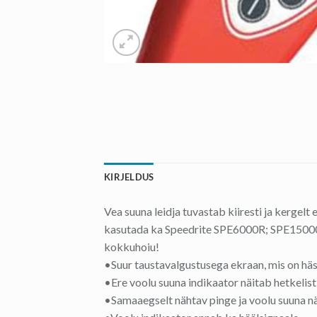
KIRJELDUS
Vea suuna leidja tuvastab kiiresti ja kergelt
kasutada ka Speedrite SPE6000R; SPE15000R
kokkuhoiu!
•Suur taustavalgustusega ekraan, mis on häst
•Ere voolu suuna indikaator näitab hetkelist
•Samaaegselt nähtav pinge ja voolu suuna nä