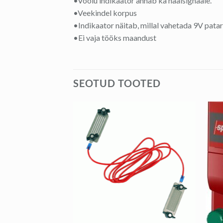
•Voolu indikaator annab ka häälsignaale.
•Veekindel korpus
•Indikaator näitab, millal vahetada 9V pata
•Ei vaja tööks maandust
SEOTUD TOOTED
+
+