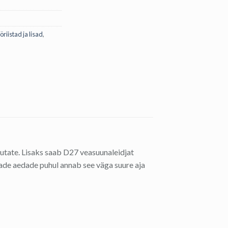
öriistad ja lisad
,
asutate. Lisaks saab D27 veasuunaleidjat
de aedade puhul annab see väga suure aja