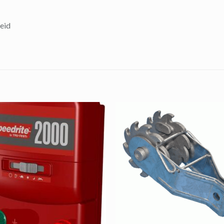
reid
+