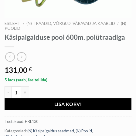
ESILEHT
/
(N) TRAADID, VÕRGUD, VÄRAVAD JA KAABLID
/
(N)
POOLID
Käsipaigalduse pool 600m. polütraadiga
131,00
€
5 laos (saab järeltellida)
Käsipaigalduse pool 600m. polütraadiga kogus
LISA KORVI
Tootekood:
HRL130
Kategooriad:
(N) Käsipaigaldus seadmed
,
(N) Poolid
,