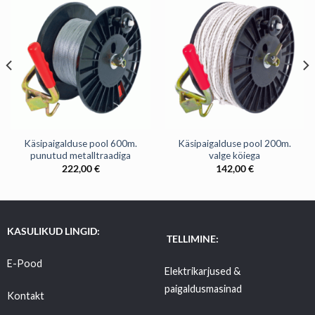
Käsipaigalduse pool 600m.
Käsipaigalduse pool 200m.
punutud metalltraadiga
valge köiega
222,00
€
142,00
€
KASULIKUD LINGID:
TELLIMINE:
E-Pood
Elektrikarjused &
paigaldusmasinad
Kontakt