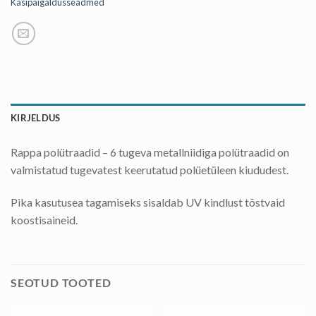
Käsipaigaldusseadmed
KIRJELDUS
Rappa polütraadid – 6 tugeva metallniidiga polütraadid on
valmistatud tugevatest keerutatud polüetüleen kiududest.
Pika kasutusea tagamiseks sisaldab UV kindlust tõstvaid
koostisaineid.
SEOTUD TOOTED