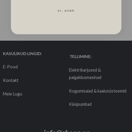
ei, aitäh
KASULIKUD LINGID:
TELLIMINE:
E-Pood
Elektrikarjused &
paigaldusmasinad
Kontakt
Kogumisaiad & kaalusüsteemid
Meie Lugu
Käsipumbad
Tarnetingimused