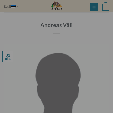
Skip
Eesti
0
to
content
Andreas Väli
01
okt.