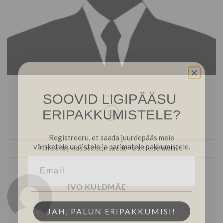
SOOVID LIGIPÄÄSU
ERIPAKKUMISTELE?
Registreeru, et saada juurdepääs meie
värsketele uudistele ja parimatele pakkumistele.
This entry was posted in . Bookmark the
permalink
.
IVO KULDMÄE
JAH, PALUN ERIPAKKUMISI!