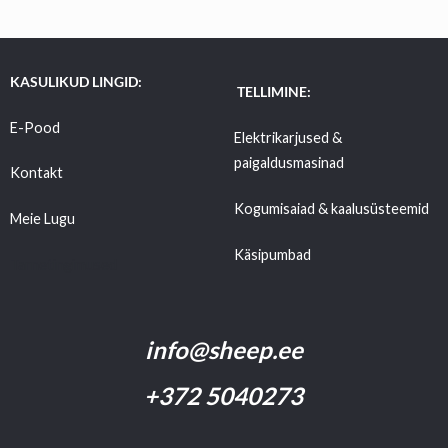
KASULIKUD LINGID:
TELLIMINE:
E-Pood
Elektrikarjused &
paigaldusmasinad
Kontakt
Kogumisaiad & kaalusüsteemid
Meie Lugu
Käsipumbad
Tarnetingimused
info@sheep.ee
+372 5040273