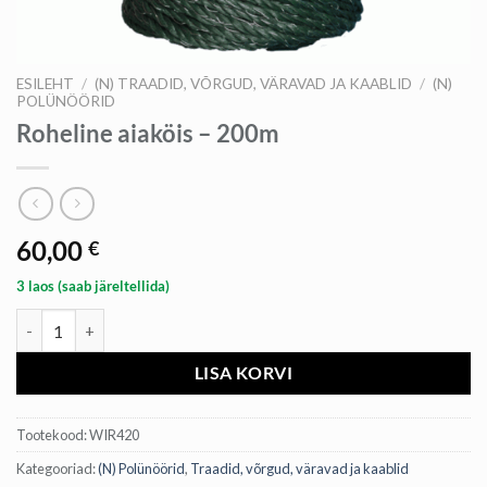
ESILEHT
/
(N) TRAADID, VÕRGUD, VÄRAVAD JA KAABLID
/
(N)
POLÜNÖÖRID
Roheline aiaköis – 200m
60,00
€
3 laos (saab järeltellida)
Roheline aiaköis - 200m kogus
LISA KORVI
Tootekood:
WIR420
Kategooriad:
(N) Polünöörid
,
Traadid, võrgud, väravad ja kaablid