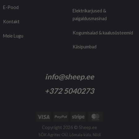
E-Pood
Elektrikarjused &
paigaldusmasinad
Kontakt
Kogumisaiad & kaalusüsteemid
Meie Lugu
Käsipumbad
Tarnetingimused
info@sheep.ee
+372 5040273
Copyright 2026 ©
Sheep.ee
SÕK Agritec OÜ, Lõmala küla, Niidi