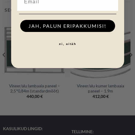
SEOTUD TOOTED
JAH, PALUN ERIPAKKUMISI!
ei, aitäh
Vineer/alu lambaaia paneel –
Vineer/alu kumer lambaaia
2,5*0,84m (standardmõõt)
paneel – 1.9m
440,00
€
412,00
€
KASULIKUD LINGID:
TELLIMINE: