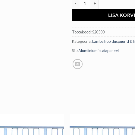
Alumiiniumist lambaaia paneel (s
LISA KORV
Tootekood:
S20500
Kategooria:
Lamba hoolduspuurid & li
Silt:
Alumiiniumist aiapaneel