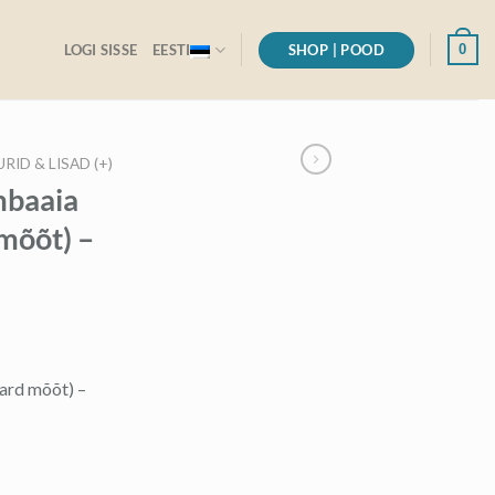
SHOP | POOD
0
LOGI SISSE
EESTI
ID & LISAD (+)
mbaaia
mõõt) –
dard mõõt) –