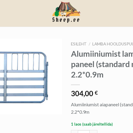
ESILEHT
/
LAMBA HOOLDUSPUUR
Alumiiniumist la
paneel (standard 
2.2*0.9m
304,00
€
Alumiiniumist aiapaneel (stan
2.2*0.9m
1 laos (saab järeltellida)