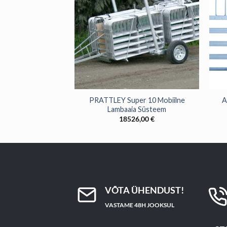
+
+
ambaaia paneel,
PRATTLEY Super 10 Mobiilne
A
käeline) – 2,5*1,0m
Lambaaia Süsteem
,00
€
18526,00
€
VÕTA ÜHENDUST!
VASTAME 48H JOOKSUL