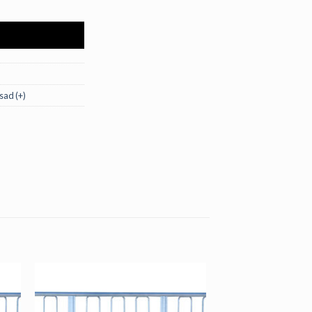
tandard mõõt) - 2.2*0.9m kogus
I
sad (+)