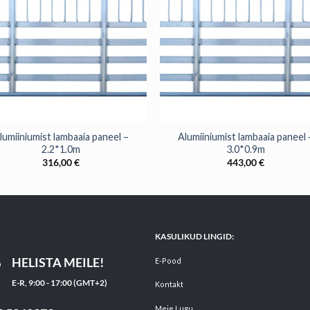
+
lumiiniumist lambaaia paneel –
Alumiiniumist lambaaia paneel 
2.2*1.0m
3.0*0.9m
316,00
€
443,00
€
KASULIKUD LINGID:
HELISTA MEILE!
E-Pood
E-R, 9:00 - 17:00 (GMT+2)
Kontakt
Meie Lugu