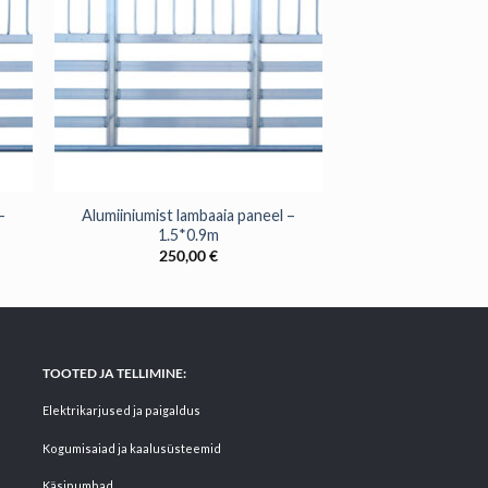
+
–
Alumiiniumist lambaaia paneel –
1.5*0.9m
250,00
€
TOOTED JA TELLIMINE:
Elektrikarjused ja paigaldus
Kogumisaiad ja kaalusüsteemid
Käsipumbad