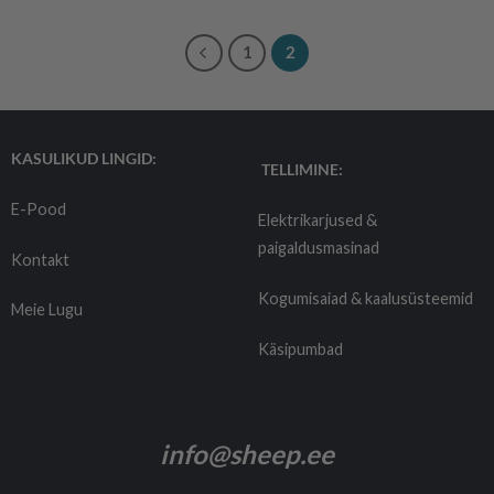
1
2
KASULIKUD LINGID:
TELLIMINE:
E-Pood
Elektrikarjused &
paigaldusmasinad
Kontakt
Kogumisaiad & kaalusüsteemid
Meie Lugu
Käsipumbad
Tarnetingimused
info@sheep.ee