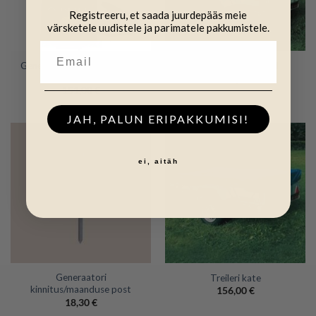
Registreeru, et saada juurdepääs meie
värsketele uudistele ja parimatele pakkumistele.
Generaator/toide väravatele
Treileri kõrgendused
VIPER AN90
1375,00
€
151,00
€
JAH, PALUN ERIPAKKUMISI!
ei, aitäh
Generaatori
Treileri kate
kinnitus/maanduse post
156,00
€
18,30
€