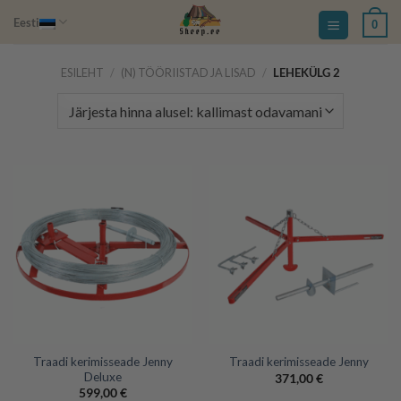
Skip
Eesti
0
to
content
ESILEHT
/
(N) TÖÖRIISTAD JA LISAD
/
LEHEKÜLG 2
Traadi kerimisseade Jenny
Traadi kerimisseade Jenny
Deluxe
371,00
€
599,00
€