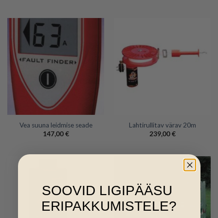
Vea suuna leidmise seade
Lahtirullitav värav 20m
147,00
€
239,00
€
SOOVID LIGIPÄÄSU
ERIPAKKUMISTELE?