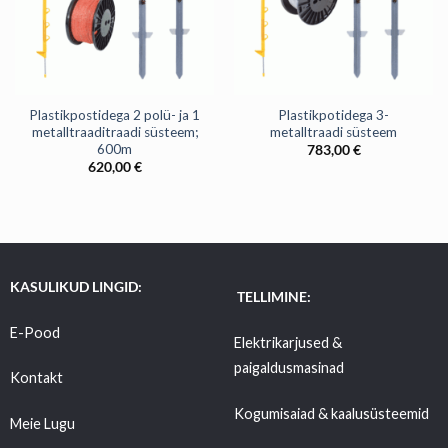
Plastikpostidega 2 polü- ja 1
Plastikpotidega 3-
metalltraaditraadi süsteem;
metalltraadi süsteem
600m
783,00
€
620,00
€
KASULIKUD LINGID:
TELLIMINE:
E-Pood
Elektrikarjused &
paigaldusmasinad
Kontakt
Kogumisaiad & kaalusüsteemid
Meie Lugu