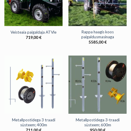
Rappa haagis koos
Veisteaia paigaldaja ATVle
paigaldusmasinaga
719,00
€
5585,00
€
Metallpostidega 3 traadi
Metallpostidega 3-traadi
süsteem; 400m
süsteem; 600m
711,00
€
950,00
€