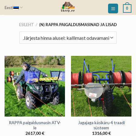
Skip
Eesti
0
to
content
ESILEHT
/
(N) RAPPA PAIGALDUSMASINAD JA LISAD
RAPPA paigaldusmasin ATV-
Jagajaga käsikäru 4 traadi
le
süsteem
2617,00
€
1316,00
€