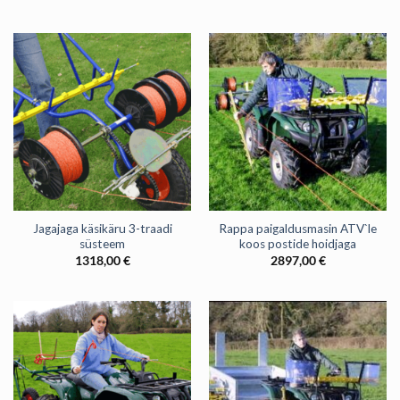
Jagajaga käsikäru 3-traadi
Rappa paigaldusmasin ATV`le
süsteem
koos postide hoidjaga
1318,00
€
2897,00
€