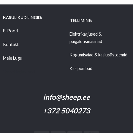
KASULIKUD LINGID:
TELLIMINE:
E-Pood
Elektrikarjused &
paigaldusmasinad
Kontakt
Kogumisaiad & kaalusüsteemid
Meie Lugu
Käsipumbad
Tarnetingimused
info@sheep.ee
+372 5040273