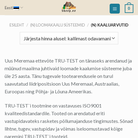
Skip
Eesti
0
to
content
ESILEHT
/
(N) LOOMAKAALU SÜSTEEMID
/
(N) KAALUARVUTID
Uus Meremaa ettevõte TRU-TEST on tänaseks arendanud ja
müünud maailma juhtivaid loomade kaalumise süsteeme juba
üle 25 aasta. Tänu tugevale tootearendusele on turul
saavutatud liidripositsioon Uus Meremaal, Austraalias,
Euroopas ning Põhja- ja Lõuna Ameerikas.
TRU-TEST`i tootmine on vastavuses ISO9001
kvaliteedistandardile. Tooted on arendatud eriti
vastupidavateks rasketes põllumajanduse tingimustes. Sõnad
lihtne, tugev, vastupidav ja võimas iseloomustavad kõige
paremini TRU-TEST`i tooteid.