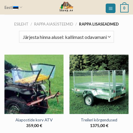
Skip
Eesti
0
to
content
ESILEHT
/
RAPPA AIASÜSTEEMID
/
RAPPA LISASEADMED
Aiapostide korv ATV
Treileri kõrgendused
359,00
€
1375,00
€