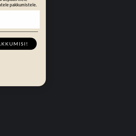
atele pakkumistele.
AKKUMISI!