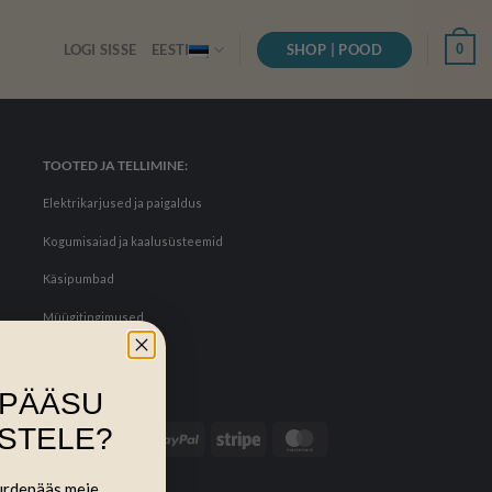
SHOP | POOD
0
LOGI SISSE
EESTI
TOOTED JA TELLIMINE:
Elektrikarjused ja paigaldus
Kogumisaiad ja kaalusüsteemid
Käsipumbad
Müügitingimused
IPÄÄSU
STELE?
uurdepääs meie