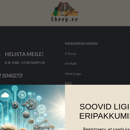
KASULIKUD LINGID:
HELISTA MEILE!
E-Pood
E-R, 9:00 - 17:00 (GMT+2)
Kontakt
Meie Lugu
 5040273
KKK
SOOVID LIG
ERIPAKKUMI
Registreeru, et saada j