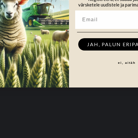
värsketele uudistele ja parim
JAH, PALUN ERIP
ei, aitäh