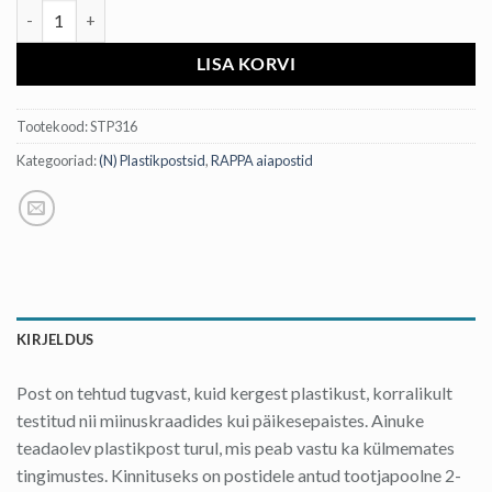
Plastik aiapost kogus
LISA KORVI
Tootekood:
STP316
Kategooriad:
(N) Plastikpostsid
,
RAPPA aiapostid
KIRJELDUS
Post on tehtud tugvast, kuid kergest plastikust, korralikult
testitud nii miinuskraadides kui päikesepaistes. Ainuke
teadaolev plastikpost turul, mis peab vastu ka külmemates
tingimustes. Kinnituseks on postidele antud tootjapoolne 2-