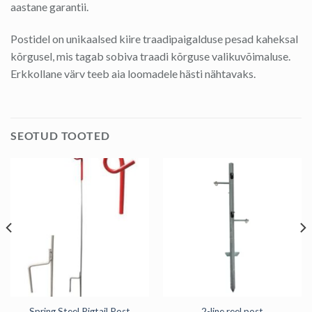
aastane garantii.
Postidel on unikaalsed kiire traadipaigalduse pesad kaheksal
kõrgusel, mis tagab sobiva traadi kõrguse valikuvõimaluse.
Erkkollane värv teeb aia loomadele hästi nähtavaks.
SEOTUD TOOTED
Spring Steel Pigtail Post
2-line reel post