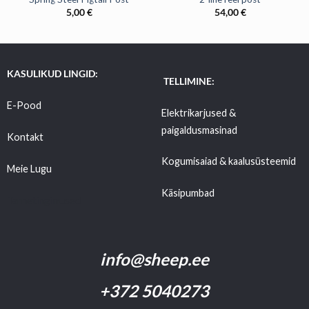
5,00
€
54,00
€
KASULIKUD LINGID:
TELLIMINE:
E-Pood
Elektrikarjused &
paigaldusmasinad
Kontakt
Kogumisaiad & kaalusüsteemid
Meie Lugu
Käsipumbad
Tarnetingimused
info@sheep.ee
+372 5040273