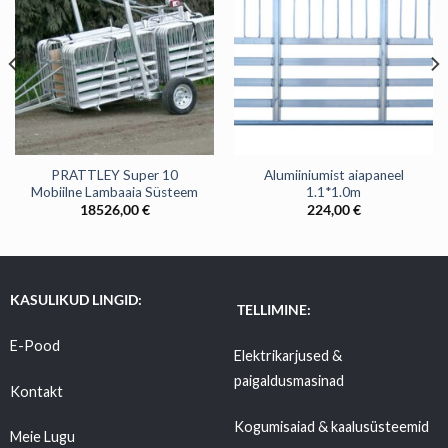
PRATTLEY Super 10
Alumiiniumist aiapaneel
Mobiilne Lambaaia Süsteem
1.1*1.0m
18526,00
€
224,00
€
KASULIKUD LINGID:
TELLIMINE:
E-Pood
Elektrikarjused &
paigaldusmasinad
Kontakt
Kogumisaiad & kaalusüsteemid
Meie Lugu