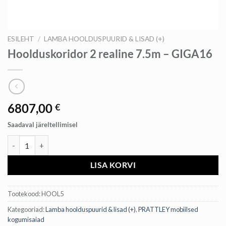
ESILEHT
/
LAMBA HOOLDUSPUURID & LISAD (+)
Hoolduskoridor 2 realine 7.5m – GIGA16
6807,00
€
Saadaval järeltellimisel
Hoolduskoridor 2 realine 7.5m - GIGA16 kogus
LISA KORVI
Tootekood:
HOOL5
Kategooriad:
Lamba hoolduspuurid & lisad (+)
,
PRATTLEY mobiilsed
kogumisaiad