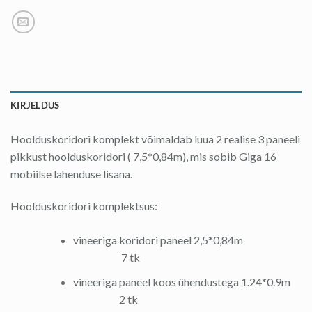
KIRJELDUS
Hoolduskoridori komplekt võimaldab luua 2 realise 3 paneeli
pikkust hoolduskoridori ( 7,5*0,84m), mis sobib Giga 16
mobiilse lahenduse lisana.
Hoolduskoridori komplektsus:
vineeriga koridori paneel 2,5*0,84m
7 tk
vineeriga paneel koos ühendustega 1.24*0.9m
2 tk