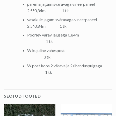
parema jagamisväravaga vineerpaneel
2,5*0,84m 1 tk
vasakule jagamisväravaga vineerpaneel
2,5*0,84m 1 tk
Pöörlev värav laiusega 0,84m
1 tk
W kujuline vahespost
3 tk
W post koos 2 värava ja 2 ühenduspulgaga
1 tk
SEOTUD TOOTED