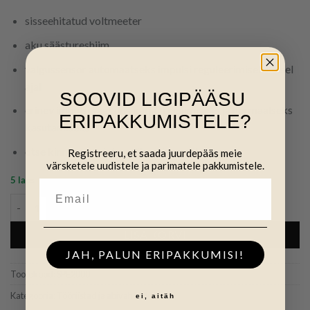
sisseehitatud voltmeeter
aku säästureshiim
valgussensor automaatseks impulsi reguleerimiseks öisel
ajal
SOOVID LIGIPÄÄSU
erinev impulsi sagedus karja treenimiseks ja normaalseks
ERIPAKKUMISTELE?
kasutamiseks
otse kinnitatav ajatraadile või -postile
Registreeru, et saada juurdepääs meie
värsketele uudistele ja parimatele pakkumistele.
5 laos
Generaator SPEEDRITE 2000 kogus
LISA KORVI
JAH, PALUN ERIPAKKUMISI!
Tootekood:
SPE2000
Kategooria:
Tööriistad ja abivahendid
ei, aitäh