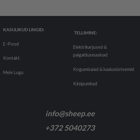
KASULIKUD LINGID:
TELLIMINE:
E-Pood
Elektrikarjused &
paigaldusmasinad
Kontakt
Kogumisaiad & kaalusüsteemid
Meie Lugu
Käsipumbad
Tarnetingimused
info@sheep.ee
+372 5040273