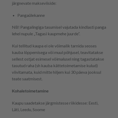
järgnevate makseviiside:
Pangaülekanne
NB! Pangalingiga tasumisel vajutada kindlasti panga
lehel nupule „Tagasi kaupmehe juurde“.
Kui tellitud kaupa ei ole võimalik tarnida seoses
kauba lõppemisega või muul põhjusel, teavitatakse
sellest ostjat esimesel võimalusel ning tagastatakse
tasutud raha (sh kauba kättetoimetamise kulud)
viivitamata, kuid mitte hiljem kui 30 päeva jooksul
teate saatmisest.
Kohaletoimetamine
Kaupu saadetakse järgmistesse riikidesse: Eesti,
Läti, Leedu, Soome