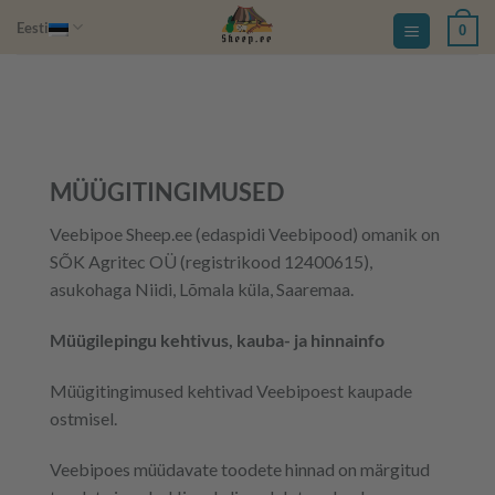
Skip
Eesti
0
to
content
MÜÜGITINGIMUSED
Veebipoe Sheep.ee (edaspidi Veebipood) omanik on
SÕK Agritec OÜ (registrikood 12400615),
asukohaga Niidi, Lõmala küla, Saaremaa.
Müügilepingu kehtivus, kauba- ja hinnainfo
Müügitingimused kehtivad Veebipoest kaupade
ostmisel.
Veebipoes müüdavate toodete hinnad on märgitud