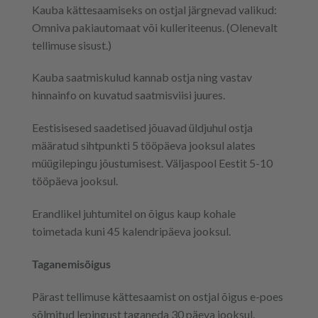
Kauba kättesaamiseks on ostjal järgnevad valikud:
Omniva pakiautomaat või kulleriteenus. (Olenevalt
tellimuse sisust.)
Kauba saatmiskulud kannab ostja ning vastav
hinnainfo on kuvatud saatmisviisi juures.
Eestisisesed saadetised jõuavad üldjuhul ostja
määratud sihtpunkti 5 tööpäeva jooksul alates
müügilepingu jõustumisest. Väljaspool Eestit 5-10
tööpäeva jooksul.
Erandlikel juhtumitel on õigus kaup kohale
toimetada kuni 45 kalendripäeva jooksul.
Taganemisõigus
Pärast tellimuse kättesaamist on ostjal õigus e-poes
sõlmitud lepingust taganeda 30 päeva jooksul.