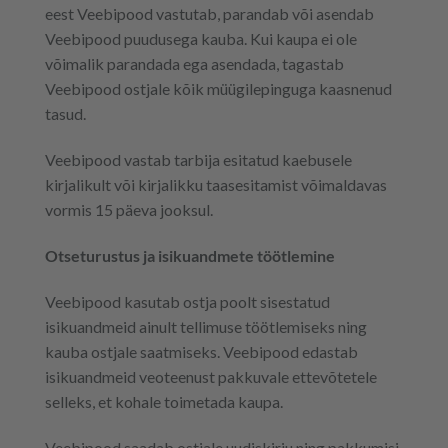
eest Veebipood vastutab, parandab või asendab
Veebipood puudusega kauba. Kui kaupa ei ole
võimalik parandada ega asendada, tagastab
Veebipood ostjale kõik müügilepinguga kaasnenud
tasud.
Veebipood vastab tarbija esitatud kaebusele
kirjalikult või kirjalikku taasesitamist võimaldavas
vormis 15 päeva jooksul.
Otseturustus ja isikuandmete töötlemine
Veebipood kasutab ostja poolt sisestatud
isikuandmeid ainult tellimuse töötlemiseks ning
kauba ostjale saatmiseks. Veebipood edastab
isikuandmeid veoteenust pakkuvale ettevõtetele
selleks, et kohale toimetada kaupa.
Veebipood saadab ostjale uudiskirju ning pakkumisi