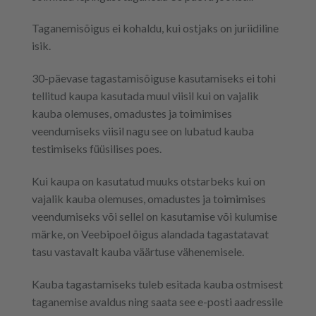
Taganemisõigus ei kohaldu, kui ostjaks on juriidiline
isik.
30-päevase tagastamisõiguse kasutamiseks ei tohi
tellitud kaupa kasutada muul viisil kui on vajalik
kauba olemuses, omadustes ja toimimises
veendumiseks viisil nagu see on lubatud kauba
testimiseks füüsilises poes.
Kui kaupa on kasutatud muuks otstarbeks kui on
vajalik kauba olemuses, omadustes ja toimimises
veendumiseks või sellel on kasutamise või kulumise
märke, on Veebipoel õigus alandada tagastatavat
tasu vastavalt kauba väärtuse vähenemisele.
Kauba tagastamiseks tuleb esitada kauba ostmisest
taganemise avaldus ning saata see e-posti aadressile