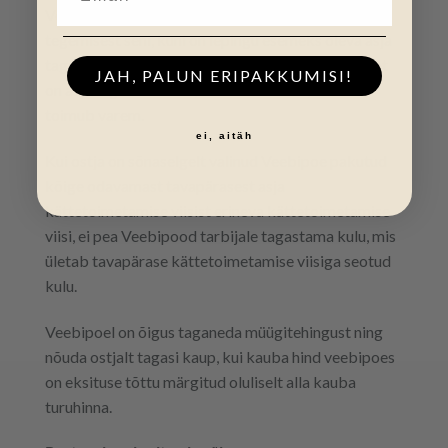
Veebipood võib keelduda tagasimaksete
tegemisest seni, kuni on lepingu esemeks oleva asja
tagasi saanud või kuni ostja on esitanud tõendid, et
JAH, PALUN ERIPAKKUMISI!
on asja tagasi saatnud, sõltuvalt sellest, kumb
toimub varem.
ei, aitäh
Kui ostja on sõnaselgelt valinud Veebipoe pakutud
kõige odavamast tavapärasest asja
kättetoimetamise viisist erineva kättetoimetamise
viisi, ei pea Veebipood tarbijale tagastama kulu, mis
ületab tavapärase kättetoimetamise viisiga seotud
kulu.
Veebipoel on õigus taganeda müügitehingust ning
nõuda ostjalt tagasi kaup, kui kauba hind veebipoes
on eksituse tõttu märgitud oluliselt alla kauba
turuhinna.