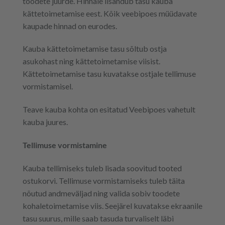
toodete juurde. Hinnale lisandub tasu kauba
kättetoimetamise eest. Kõik veebipoes müüdavate
kaupade hinnad on eurodes.
Kauba kättetoimetamise tasu sõltub ostja
asukohast ning kättetoimetamise viisist.
Kättetoimetamise tasu kuvatakse ostjale tellimuse
vormistamisel.
Teave kauba kohta on esitatud Veebipoes vahetult
kauba juures.
Tellimuse vormistamine
Kauba tellimiseks tuleb lisada soovitud tooted
ostukorvi. Tellimuse vormistamiseks tuleb täita
nõutud andmeväljad ning valida sobiv toodete
kohaletoimetamise viis. Seejärel kuvatakse ekraanile
tasu suurus, mille saab tasuda turvaliselt läbi