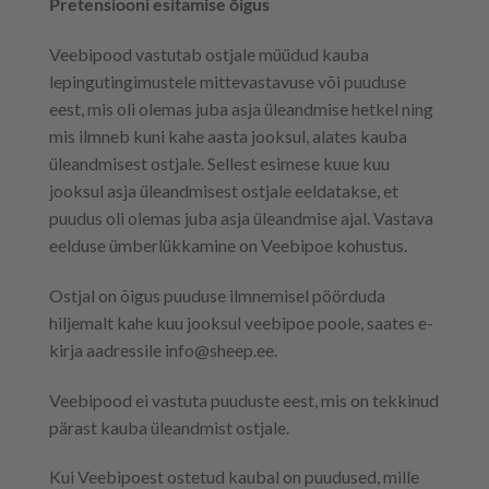
Pretensiooni esitamise õigus
Veebipood vastutab ostjale müüdud kauba
lepingutingimustele mittevastavuse või puuduse
eest, mis oli olemas juba asja üleandmise hetkel ning
mis ilmneb kuni kahe aasta jooksul, alates kauba
üleandmisest ostjale. Sellest esimese kuue kuu
jooksul asja üleandmisest ostjale eeldatakse, et
puudus oli olemas juba asja üleandmise ajal. Vastava
eelduse ümberlükkamine on Veebipoe kohustus.
Ostjal on õigus puuduse ilmnemisel pöörduda
hiljemalt kahe kuu jooksul veebipoe poole, saates e-
kirja aadressile info@sheep.ee.
Veebipood ei vastuta puuduste eest, mis on tekkinud
pärast kauba üleandmist ostjale.
Kui Veebipoest ostetud kaubal on puudused, mille